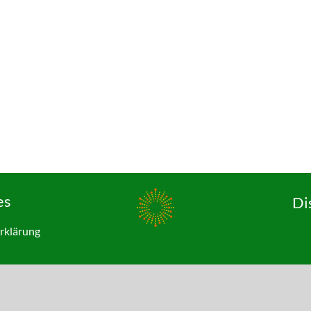
es
Di
rklärung