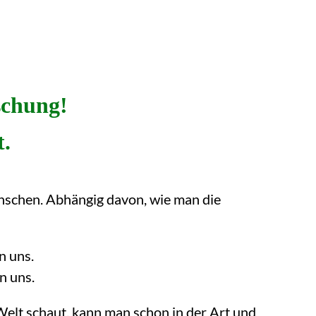
schung!
t.
enschen. Abhängig davon, wie man die
n uns.
n uns.
Welt schaut, kann man schon in der Art und